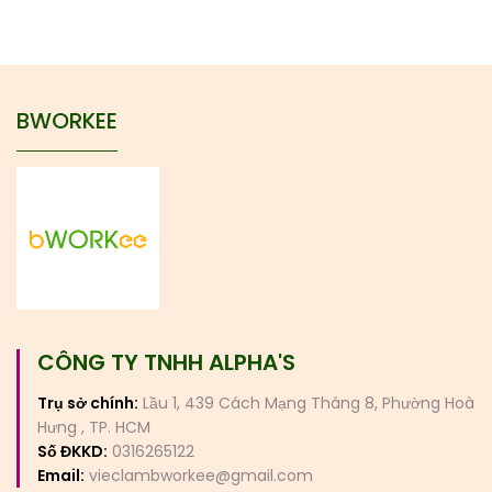
BWORKEE
CÔNG TY TNHH ALPHA'S
Trụ sở chính:
Lầu 1, 439 Cách Mạng Tháng 8, Phường Hoà
Hưng , TP. HCM
Số ĐKKD:
0316265122
Email:
vieclambworkee@gmail.com